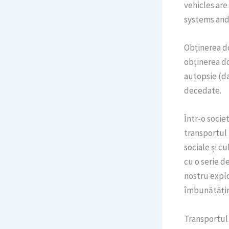
vehicles are
systems and 
Obținerea d
obținerea do
autopsie (d
decedate.
Într-o socie
transportul 
sociale și c
cu o serie d
nostru explo
îmbunătățire
Transportul 