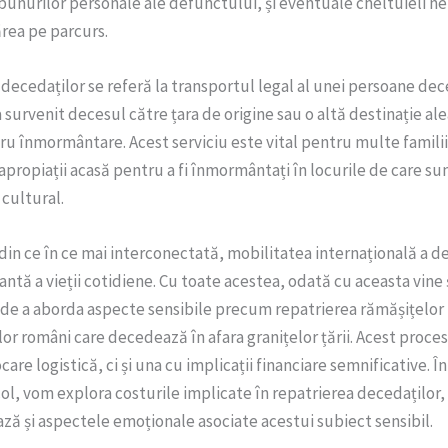
bunurilor personale ale defunctului, și eventuale cheltuieli 
rea pe parcurs.
decedaților se referă la transportul legal al unei persoane de
 a survenit decesul către țara de origine sau o altă destinație al
ru înmormântare. Acest serviciu este vital pentru multe familii
 apropiații acasă pentru a fi înmormântați în locurile de care sun
 cultural.
din ce în ce mai interconectată, mobilitatea internațională a d
antă a vieții cotidiene. Cu toate acestea, odată cu aceasta vine 
 de a aborda aspecte sensibile precum repatrierea rămășițelo
lor români care decedează în afara granițelor țării. Acest proce
are logistică, ci și una cu implicații financiare semnificative. Î
col, vom explora costurile implicate în repatrierea decedaților, 
ază și aspectele emoționale asociate acestui subiect sensibil.