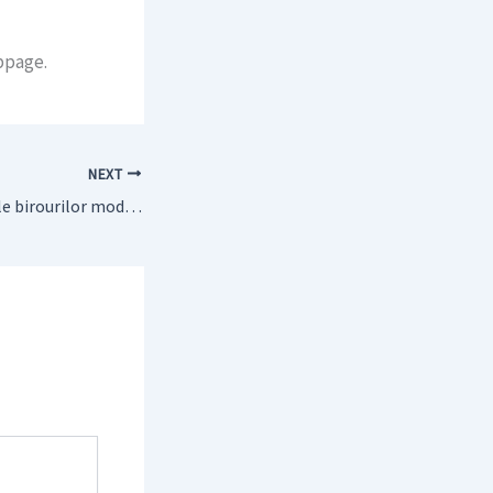
bpage.
NEXT
Explorând avantajele birourilor modulare