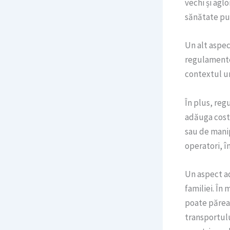
vechi și agl
sănătate pu
Un alt aspec
regulamentel
contextul un
În plus, reg
adăuga costu
sau de manipu
operatori, în
Un aspect ad
familiei. În
poate părea 
transportulu