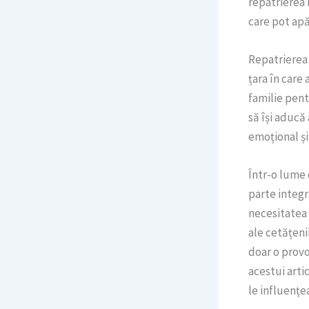
repatrierea 
care pot apă
Repatrierea 
țara în care
familie pent
să își aducă
emoțional și
Într-o lume 
parte integr
necesitatea
ale cetățeni
doar o provoc
acestui arti
le influențe