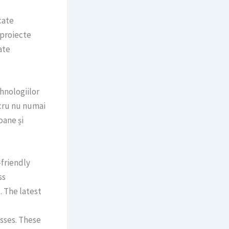
cate
 proiecte
ate
hnologiilor
ucru nu numai
oane și
-friendly
ss
. The latest
,
sses. These