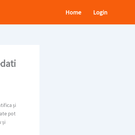
Home
Login
dati
ifica și
vate pot
 și