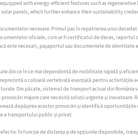
 equipped with energy-efficient features such as regenerative
solar panels, which further enhance their sustainability creden
ocumentelor necesare: Primul pas în repatrierea unui decedat
cumentelor oficiale, cum ar fi certificatul de deces, raportul d
acă este necesar), pașaportul sau documentele de identitate a
tate din ce în ce mai dependentă de mobilitate rapidă și eficie
reprezintă o coloană vertebrală esențială pentru activitățile 
ulturale. Din păcate, sistemul de transport actual din România 
e provocări majore care necesită soluții urgente și inovatoare. 
rează depășirea acestor provocări și identifică oportunitățile
 a transportului public și privat.
efectiv: În funcție de distanța și de opțiunile disponibile, tran