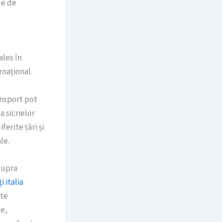
le de
ales în
rnațional.
ansport pot
 sicrielor
ferite țări și
le.
supra
 italia
ate
le,