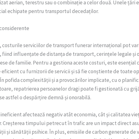
lizat aerian, terestru sau o combinație a celor două. Unele țări
ial echipate pentru transportul decedaților.
 considerente
, costurile serviciilor de transport funerar internațional pot var
, fiind influențate de distanța de transport, cerințele legale și 
lese de familie. Pentru a gestiona aceste costuri, este esențial c
ficient cu furnizorii de servicii și să fie conștiente de toate op
În pofida complexității și a provocărilor implicate, cu o planifi
are, repatrierea persoanelor dragi poate fi gestionată cu grijă
e astfel o despărțire demnă și onorabilă.
ineficient afectează negativ atât economia, cât și calitatea vieț
r. Creșterea timpului petrecut în trafic are un impact direct as
ții și sănătății psihice. În plus, emisiile de carbon generate de 