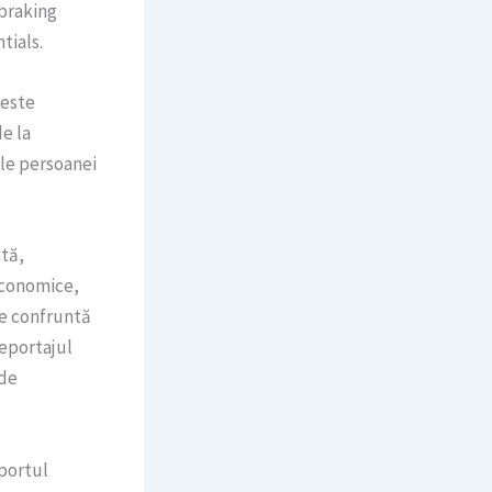
 braking
tials.
 este
e la
le persoanei
ntă,
economice,
se confruntă
Reportajul
 de
sportul