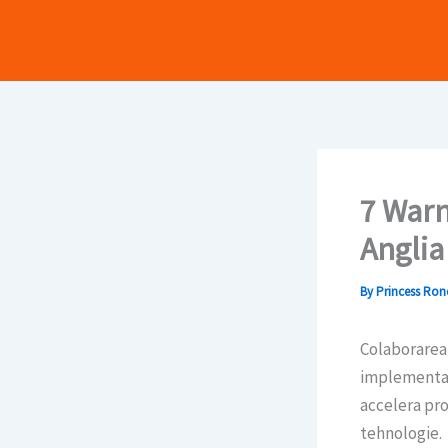
Skip
to
content
7 Warn
Anglia
By
Princess Ro
Colaborarea 
implementa s
accelera pro
tehnologie.