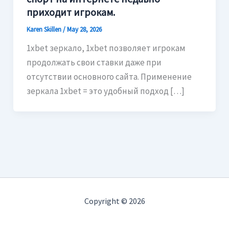
приходит игрокам.
Karen Skillen
/
May 28, 2026
1xbet зеркало, 1xbet позволяет игрокам
продолжать свои ставки даже при
отсутствии основного сайта. Применение
зеркала 1xbet = это удобный подход […]
Copyright © 2026