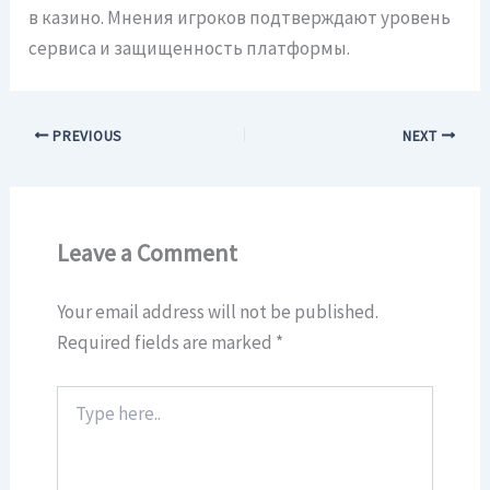
в казино. Мнения игроков подтверждают уровень
сервиса и защищенность платформы.
PREVIOUS
NEXT
Leave a Comment
Your email address will not be published.
Required fields are marked
*
Type
here..