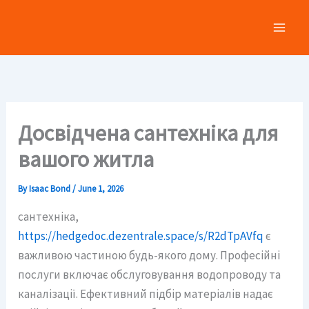
Skip
to
content
Досвідчена сантехніка для
вашого житла
By
Isaac Bond
/
June 1, 2026
сантехніка,
https://hedgedoc.dezentrale.space/s/R2dTpAVfq
є
важливою частиною будь-якого дому. Професійні
послуги включає обслуговування водопроводу та
каналізації. Ефективний підбір матеріалів надає