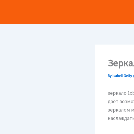
Skip
to
content
Зерка
By
Isabell Getty
зеркало 1x
даёт возмо
зеркалом м
наслаждать