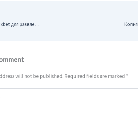
Удобное зеркало 1xbet для развлечений
Копия
Comment
ddress will not be published.
Required fields are marked
*