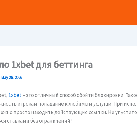
ло 1xbet для беттинга
/
May 26, 2026
bet,
1xbet
– это отличный способ обойти блокировки. Так
жность игрокам попадание к любимым услугам. При испо
ожно просто находить действующие ссылки. Не упустите
ся ставками без ограничений!