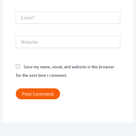
Email*
Website
Save my name, email, and website in this browser
for the next time I comment.