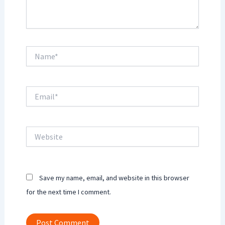
Name*
Email*
Website
Save my name, email, and website in this browser
for the next time I comment.