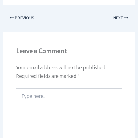
PREVIOUS
NEXT
Leave a Comment
Your email address will not be published.
Required fields are marked
*
Type
here..