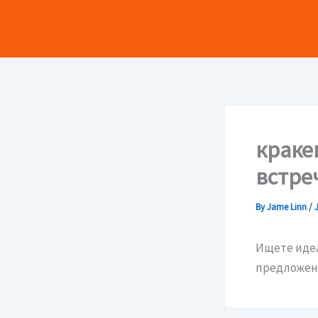
Skip
to
content
краке
встре
By
Jame Linn
/
Ищете иде
предложени