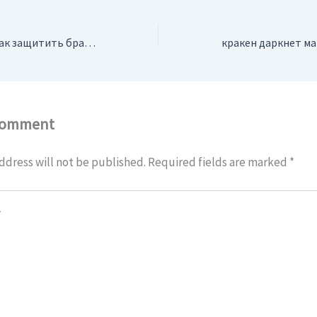
кракен даркнет: как защитить браузер и устройство
Comment
ddress will not be published.
Required fields are marked
*