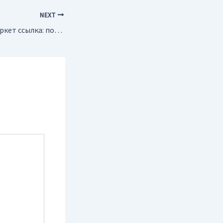
NEXT
кракен даркнет маркет ссылка: почему ссылки из чатов могут вести на фишинг