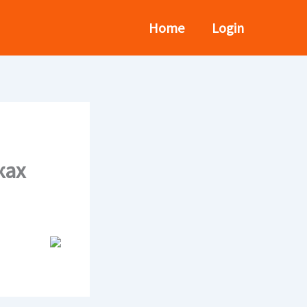
Home
Login
ках