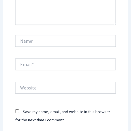
Name*
Email*
Website
Save my name, email, and website in this browser
for the next time I comment.