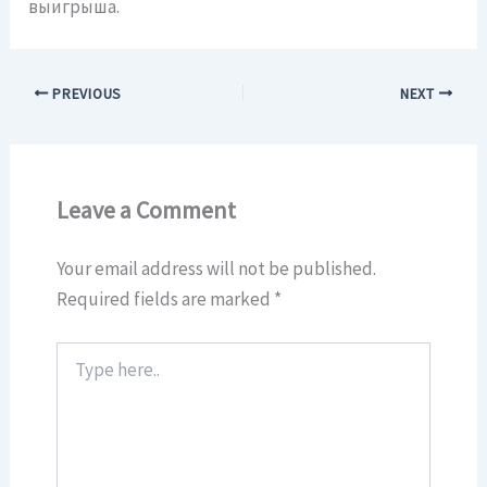
выигрыша.
PREVIOUS
NEXT
Leave a Comment
Your email address will not be published.
Required fields are marked
*
Type
here..