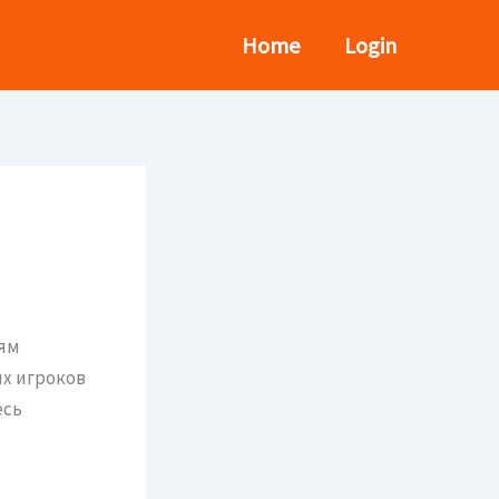
Home
Login
ям
х игроков
есь