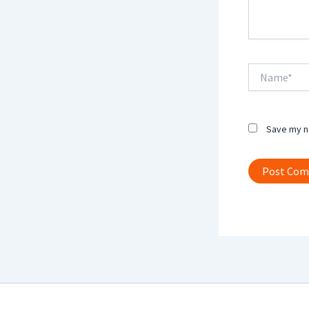
Name*
Save my na