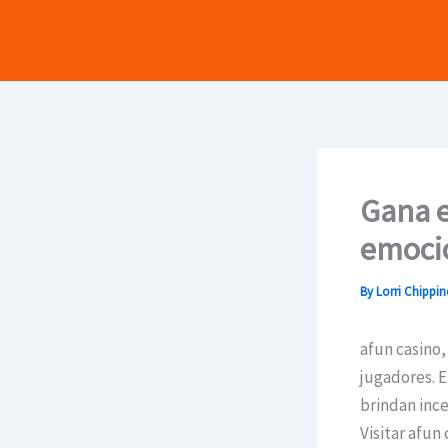
Skip
to
content
Gana e
emocio
By
Lorri Chippin
afun casino
jugadores. 
brindan ince
Visitar afun