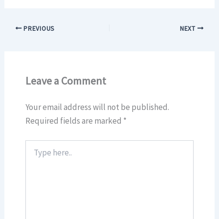
PREVIOUS
NEXT
Leave a Comment
Your email address will not be published.
Required fields are marked
*
Type
here..